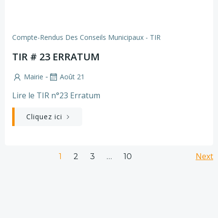
Compte-Rendus Des Conseils Municipaux - TIR
TIR # 23 ERRATUM
-
Mairie
Août 21
Lire le TIR n°23 Erratum
Cliquez ici
Posts
Po
Page
Page
Page
Next
Page
1
2
3
…
10
navigation
na