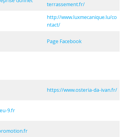
eprise Gofinet
terrassement.fr/
http://www.luxmecanique.lu/co
ntact/
Page Facebook
https://www.osteria-da-ivan.fr/
u-9.fr
romotion.fr