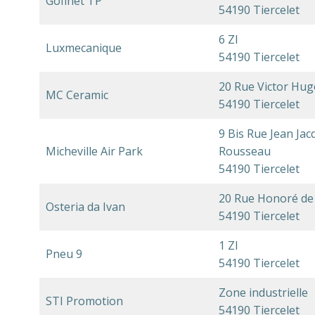
Gofinet TP
54190 Tiercelet
6 ZI
Luxmecanique
54190 Tiercelet
20 Rue Victor Hug
MC Ceramic
54190 Tiercelet
9 Bis Rue Jean Jac
Micheville Air Park
Rousseau
54190 Tiercelet
20 Rue Honoré de
Osteria da Ivan
54190 Tiercelet
1 ZI
Pneu 9
54190 Tiercelet
Zone industrielle
STI Promotion
54190 Tiercelet