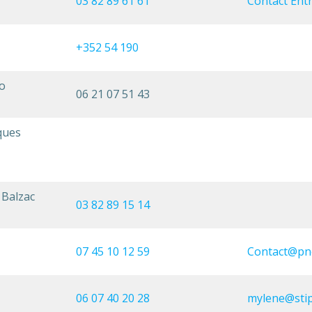
03 82 89 61 61
Contact Entr
+352 54 190
o
06 21 07 51 43
ques
 Balzac
03 82 89 15 14
07 45 10 12 59
Contact@pne
06 07 40 20 28
mylene@stip