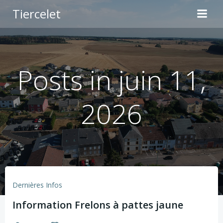
Aller
Tiercelet
au
contenu
Posts in juin 11,
2026
Dernières Infos
Information Frelons à pattes jaune