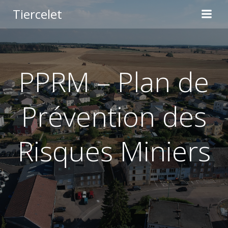
Aller
Tiercelet
au
contenu
PPRM – Plan de
Prévention des
Risques Miniers