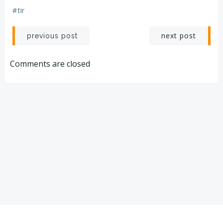
#
tir
Post
Post
next post
previous post
navigation
navigation
Comments are closed