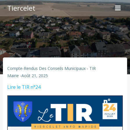
Aller
Tiercelet
au
contenu
Compte-Rendus Des Conseils Municipaux - TIR
Mairie
-
Août 21, 2025
Lire le TIR n°24