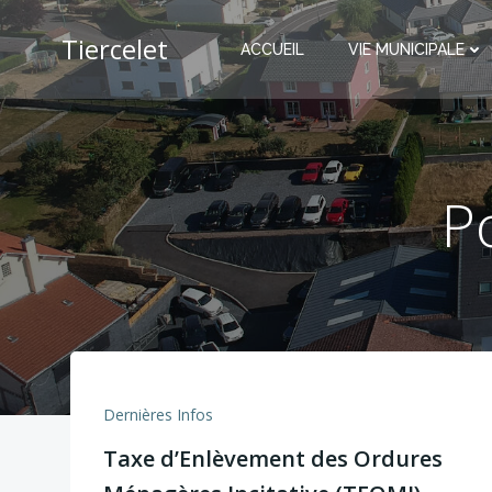
Aller
au
Tiercelet
ACCUEIL
VIE MUNICIPALE
contenu
P
Dernières Infos
Taxe d’Enlèvement des Ordures