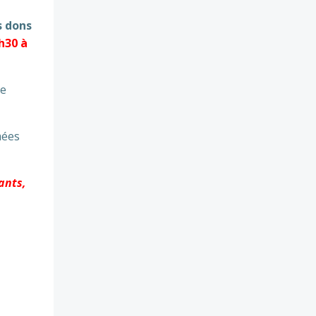
s dons
h30 à
e
mées
ants,