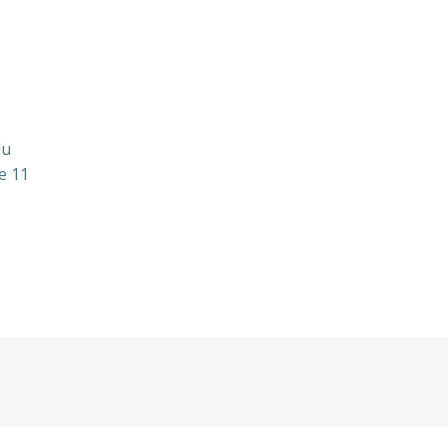
du
e 11