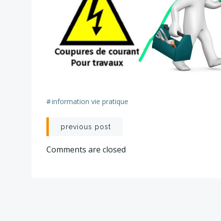
#
information vie pratique
Post
previous post
navigation
Comments are closed