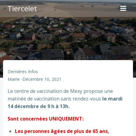
Aller
Tiercelet
au
contenu
Dernières Infos
Mairie
-
Décembre 10, 2021
Le centre de vaccination de Mexy propose une
matinée de vaccination sans rendez-vous
le mardi
14 décembre de 9 h à 13h.
Sont concernées UNIQUEMENT:
Les personnes âgées de plus de 65 ans,