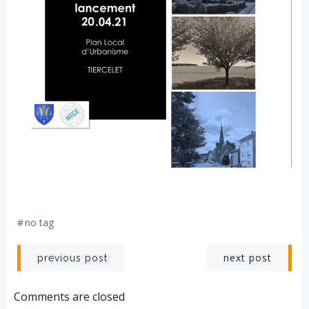
#
no tag
Post
Post
next post
previous post
navigation
navigation
Comments are closed