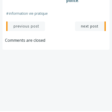
police
.
#
information vie pratique
Post
Post
next post
previous post
navigation
navigation
Comments are closed