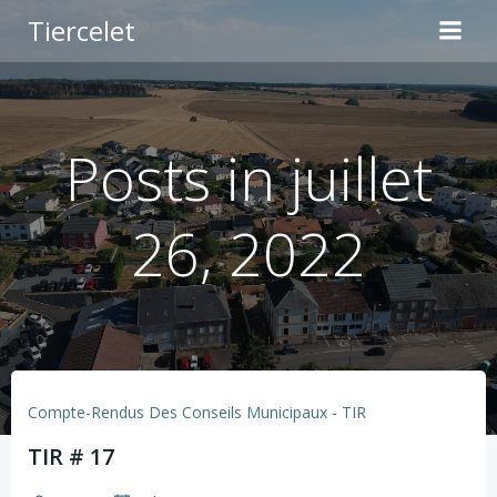
Aller
Tiercelet
au
contenu
Posts in juillet
26, 2022
Compte-Rendus Des Conseils Municipaux - TIR
TIR # 17