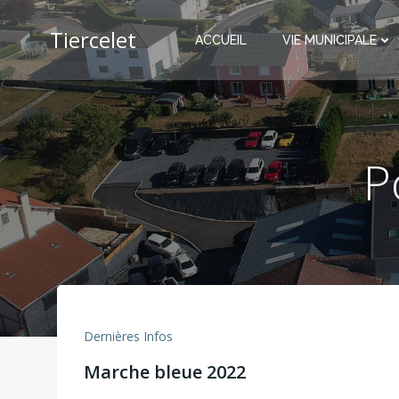
Aller
au
Tiercelet
ACCUEIL
VIE MUNICIPALE
contenu
P
Dernières Infos
Marche bleue 2022