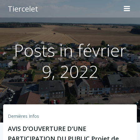
Aller
Tiercelet
au
contenu
Posts in février
9, 2022
Dernières Infos
AVIS D’OUVERTURE D’UNE
PARTICIPATION DU PUBLIC Projet de