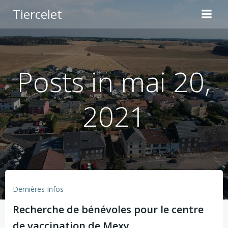
Aller
Tiercelet
au
contenu
Posts in mai 20,
2021
Dernières Infos
Recherche de bénévoles pour le centre
de vaccination de Mexy