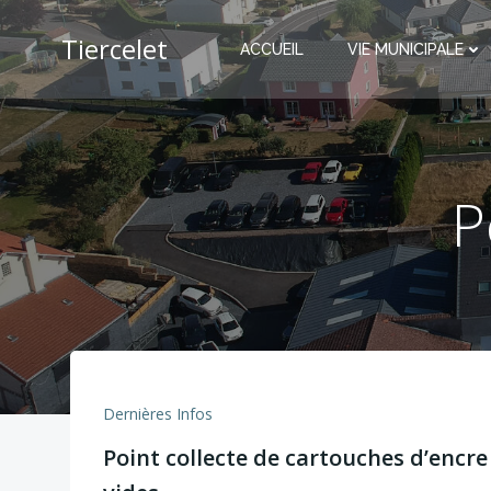
Aller
au
Tiercelet
ACCUEIL
VIE MUNICIPALE
contenu
P
Dernières Infos
Point collecte de cartouches d’encre