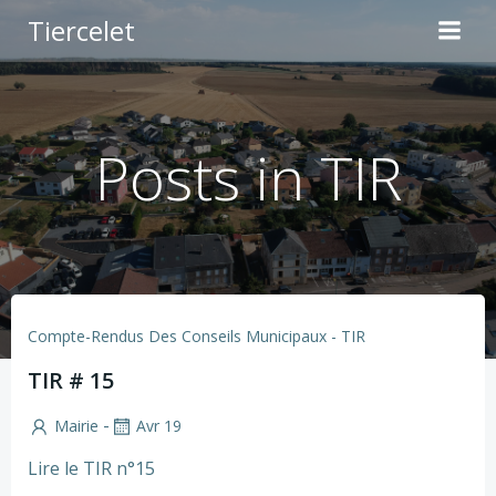
Aller
Tiercelet
au
contenu
Posts in TIR
Compte-Rendus Des Conseils Municipaux - TIR
TIR # 15
-
Mairie
Avr 19
Lire le TIR n°15