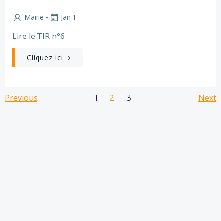
-
Mairie
Jan 1
Lire le TIR n°6
Cliquez ici
Posts
Posts
Po
Previous
Page
Page
Next
Page
1
2
3
navigation
navigation
na