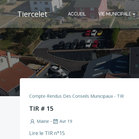
Aller
au
Tiercelet
ACCUEIL
VIE MUNICIPALE
contenu
Compte-Rendus Des Conseils Municipaux - TIR
TIR # 15
-
Mairie
Avr 19
Lire le TIR n°15