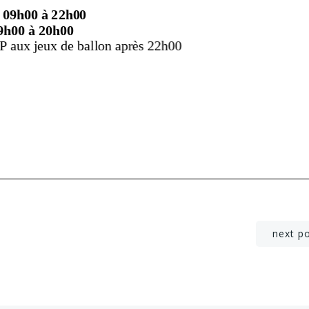
Post
next p
navigation