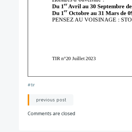
#
tir
Post
previous post
navigation
Comments are closed