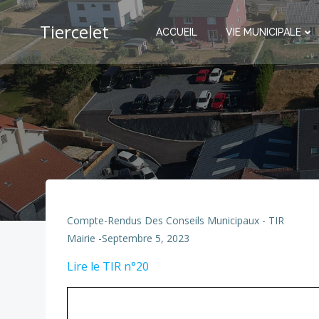
Aller
au
Tiercelet
ACCUEIL
VIE MUNICIPALE
contenu
Compte-Rendus Des Conseils Municipaux - TIR
Mairie
-
Septembre 5, 2023
Lire le TIR n°20