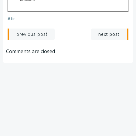
#
tir
Post
Post
next post
previous post
navigation
navigation
Comments are closed