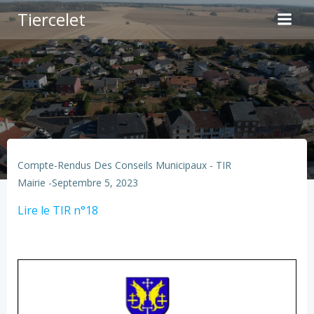
Aller
Tiercelet
au
contenu
Compte-Rendus Des Conseils Municipaux - TIR
Mairie
-
Septembre 5, 2023
Lire le TIR n°18