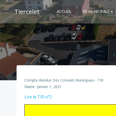
Aller
au
Tiercelet
ACCUEIL
VIE MUNICIPALE
contenu
Compte-Rendus Des Conseils Municipaux - TIR
Mairie
-
Janvier 1, 2021
Lire le TIR n°2