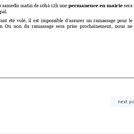
Post
next p
navigation