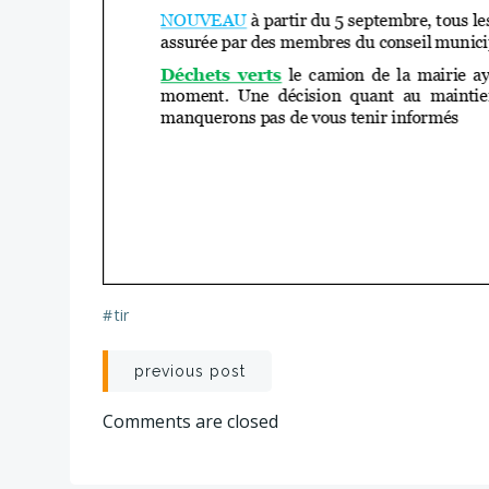
#
tir
Post
previous post
navigation
Comments are closed