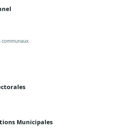
nnel
ics communaux
ectorales
ions Municipales